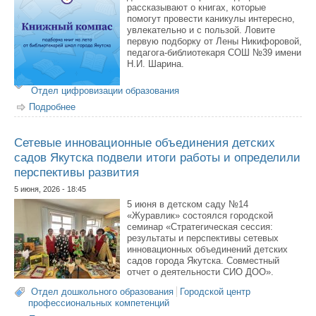
рассказывают о книгах, которые
помогут провести каникулы интересно,
увлекательно и с пользой. Ловите
первую подборку от Лены Никифоровой,
педагога-библиотекаря СОШ №39 имени
Н.И. Шарина.
Отдел цифровизации образования
Подробнее
о Новая летняя рубрика — «Книжный компас»!
Сетевые инновационные объединения детских
садов Якутска подвели итоги работы и определили
перспективы развития
5 июня, 2026 - 18:45
5 июня в детском саду №14
«Журавлик» состоялся городской
семинар «Стратегическая сессия:
результаты и перспективы сетевых
инновационных объединений детских
садов города Якутска. Совместный
отчет о деятельности СИО ДОО».
Отдел дошкольного образования
Городской центр
профессиональных компетенций