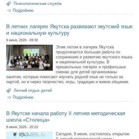
Психологическая служба
Подробнее
о О психологической подготовке к ГИА-2026
В летних лагерях Якутска развивают якутский язык
и национальную культуру
9 июня, 2026 - 09:38
Этим летом в лагерях Якутска
продолжается большая работа по
сохранению и развитию якутского языка
и национальной культуры. В
пришкольных лагерях и профильных
сменах для детей организованы
занятия, которые помогают изучать родной язык не только за
партой, но и через творчество, игры, традиции и живое общение.
Летний отдых детей
Подробнее
о В летних лагерях Якутска развивают якутский язык и
национальную культуру
В Якутске начала работу II летняя методическая
школа «Столица»
8 июня, 2026 - 20:23
Сегодня, 8 июня, состоялось открытие
II летней методической школы