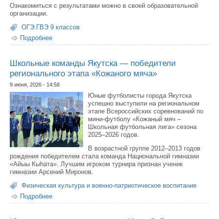
Ознакомиться с результатами можно в своей образовательной
организации.
ОГЭ.ГВЭ 9 классов
Подробнее
о Опубликованы результаты ОГЭ и ГВЭ по математике
Школьные команды Якутска — победители
регионального этапа «Кожаного мяча»
9 июня, 2026 - 14:58
Юные футболисты города Якутска
успешно выступили на региональном
этапе Всероссийских соревнований по
мини-футболу «Кожаный мяч –
Школьная футбольная лига» сезона
2025–2026 годов.
В возрастной группе 2012–2013 годов
рождения победителем стала команда Национальной гимназии
«Айыы Кыhата». Лучшим игроком турнира признан ученик
гимназии Арсений Миронов.
Физическая культура и военно-патриотическое воспитание
Подробнее
о Школьные команды Якутска — победители
регионального этапа «Кожаного мяча»