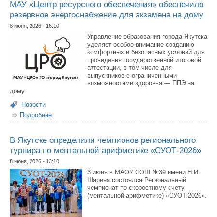
МАУ «Центр ресурсного обеспечения» обеспечило
резервное энергоснабжение для экзамена на дому
8 июня, 2026 - 16:10
Управление образования города Якутска
уделяет особое внимание созданию
комфортных и безопасных условий для
проведения государственной итоговой
аттестации, в том числе для
выпускников с ограниченными
возможностями здоровья — ППЭ на
дому.
Новости
Подробнее
о МАУ «Центр ресурсного обеспечения» обеспечило
резервное энергоснабжение для экзамена на дому
В Якутске определили чемпионов регионального
турнира по ментальной арифметике «СУОТ-2026»
8 июня, 2026 - 13:10
3 июня в МАОУ СОШ №39 имени Н.И.
Шарина состоялся Региональный
чемпионат по скоростному счету
(ментальной арифметике) «СУОТ-2026».