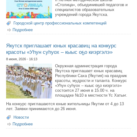
«Столица», объединившей педагогов и
специалистов образовательных
учреждений города Якутска.
Городской центр профессиональных компетенций
Подробнее
о В Якутске начала работу II летняя методическая
школа «Столица»
Якутск приглашает юных красавиц на конкурс
красоты «Уһун суһуох – кыыс оҕо киэргэлэ»
8 июня, 2026 - 16:13
Окружная администрация города
Якутска приглашает юных красавиц
Республики Саха (Якутия) на праздник
красоты, мудрости и таланта. Конкурс
«Уһун суһуох – кыыс оҕо киэргэлэ»
состоится 27 июня в 15.00 ч. на
площадке №10 в местности Үс Хатыҥ.
На конкурс приглашаются юные жительницы Якутии от 4 до 13
лет. Заявки принимаются до 26 июня.
Новости
Подробнее
о Якутск приглашает юных красавиц на конкурс
красоты «Уһун суһуох – кыыс оҕо киэргэлэ»