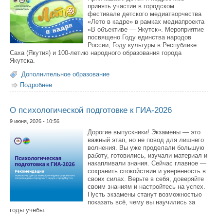
принять участие в городском
фестивале детского медиатворчества
«Лето в кадре» в рамках медиапроекта
«В объективе — Якутск». Мероприятие
посвящено Году единства народов
России, Году культуры в Республике
Саха (Якутия) и 100-летию народного образования города
Якутска.
Дополнительное образование
Подробнее
о Приглашаем принять участие в фестивале детского
медиатворчества «Лето в кадре»
О психологической подготовке к ГИА-2026
9 июня, 2026 - 10:56
Дорогие выпускники! Экзамены — это
важный этап, но не повод для лишнего
волнения. Вы уже проделали большую
работу, готовились, изучали материал и
накапливали знания. Сейчас главное —
сохранить спокойствие и уверенность в
своих силах. Верьте в себя, доверяйте
своим знаниям и настройтесь на успех.
Пусть экзамены станут возможностью
показать всё, чему вы научились за
годы учебы.