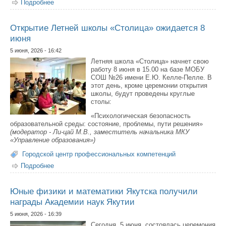
Подробнее
о Сетевые инновационные объединения детских садов
Якутска подвели итоги работы и определили
перспективы развития
Открытие Летней школы «Столица» ожидается 8
июня
5 июня, 2026 - 16:42
Летняя школа «Столица» начнет свою
работу 8 июня в 15.00 на базе МОБУ
СОШ №26 имени Е.Ю. Келле-Пелле. В
этот день, кроме церемонии открытия
школы, будут проведены круглые
столы:
«Психологическая безопасность
образовательной среды: состояние, проблемы, пути решения»
(модератор - Ли-цай М.В., заместитель начальника МКУ
«Управление образования»)
Городской центр профессиональных компетенций
Подробнее
о Открытие Летней школы «Столица» ожидается 8
июня
Юные физики и математики Якутска получили
награды Академии наук Якутии
5 июня, 2026 - 16:39
Сегодня, 5 июня, состоялась церемония