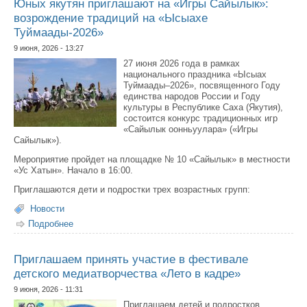
Юных якутян приглашают на «Игры Сайылык»:
возрождение традиций на «Ысыахе
Туймаады-2026»
9 июня, 2026 - 13:27
27 июня 2026 года в рамках
национального праздника «Ысыах
Туймаады–2026», посвященного Году
единства народов России и Году
культуры в Республике Саха (Якутия),
состоится конкурс традиционных игр
«Сайылык оонньуулара» («Игры
Сайылык»).
Мероприятие пройдет на площадке № 10 «Сайылык» в местности
«Ус Хатын». Начало в 16:00.
Приглашаются дети и подростки трех возрастных групп:
Новости
Подробнее
о Юных якутян приглашают на «Игры Сайылык»:
возрождение традиций на «Ысыахе Туймаады-2026»
Приглашаем принять участие в фестивале
детского медиатворчества «Лето в кадре»
9 июня, 2026 - 11:31
Приглашаем детей и подростков