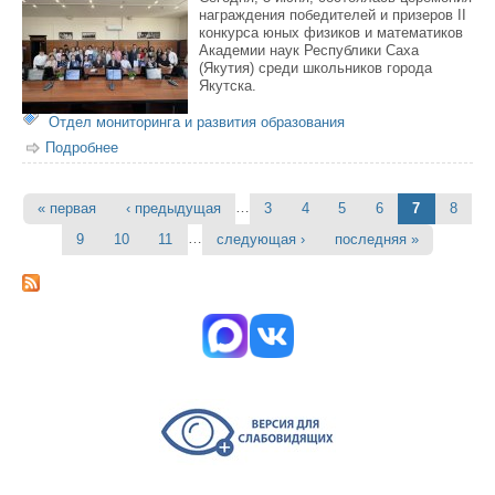
награждения победителей и призеров II
конкурса юных физиков и математиков
Академии наук Республики Саха
(Якутия) среди школьников города
Якутска.
Отдел мониторинга и развития образования
Подробнее
о Юные физики и математики Якутска получили
награды Академии наук Якутии
…
« первая
‹ предыдущая
3
4
5
6
7
8
Страницы
…
9
10
11
следующая ›
последняя »