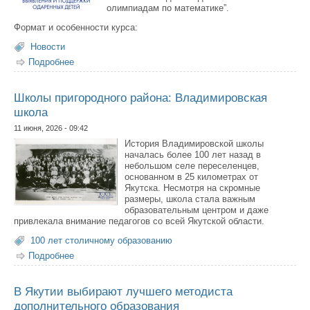
олимпиадам по математике”.
Формат и особенности курса:
Новости
Подробнее
о Педагогов Якутска приглашают на курсы повышения
квалификации по теме “Методика подготовки
школьников к олимпиадам по математике”
Школы пригородного района: Владимировская
школа
11 июня, 2026 - 09:42
История Владимировской школы
началась более 100 лет назад в
небольшом селе переселенцев,
основанном в 25 километрах от
Якутска. Несмотря на скромные
размеры, школа стала важным
образовательным центром и даже
привлекала внимание педагогов со всей Якутской области.
100 лет столичному образованию
Подробнее
о Школы пригородного района: Владимировская школа
В Якутии выбирают лучшего методиста
дополнительного образования