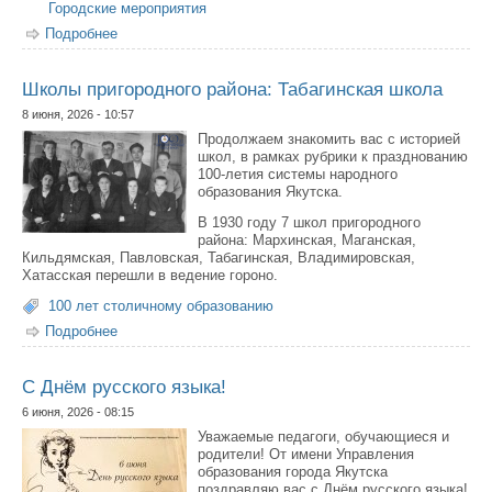
Городские мероприятия
Подробнее
о В Якутске определили чемпионов регионального
турнира по ментальной арифметике «СУОТ-2026»
Школы пригородного района: Табагинская школа
8 июня, 2026 - 10:57
Продолжаем знакомить вас с историей
школ, в рамках рубрики к празднованию
100-летия системы народного
образования Якутска.
В 1930 году 7 школ пригородного
района: Мархинская, Маганская,
Кильдямская, Павловская, Табагинская, Владимировская,
Хатасская перешли в ведение гороно.
100 лет столичному образованию
Подробнее
о Школы пригородного района: Табагинская школа
С Днём русского языка!
6 июня, 2026 - 08:15
Уважаемые педагоги, обучающиеся и
родители! От имени Управления
образования города Якутска
поздравляю вас с Днём русского языка!