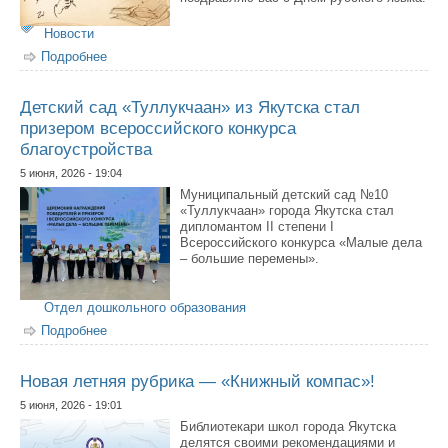
Новости
Подробнее
о С Днём русского языка!
Детский сад «Туллукчаан» из Якутска стал
призером всероссийского конкурса
благоустройства
5 июня, 2026 - 19:04
Муниципальный детский сад №10
«Туллукчаан» города Якутска стал
дипломантом II степени I
Всероссийского конкурса «Малые дела
– большие перемены».
Отдел дошкольного образования
Подробнее
о Детский сад «Туллукчаан» из Якутска стал призером
всероссийского конкурса благоустройства
Новая летняя рубрика — «Книжный компас»!
5 июня, 2026 - 19:01
Библиотекари школ города Якутска
делятся своими рекомендациями и