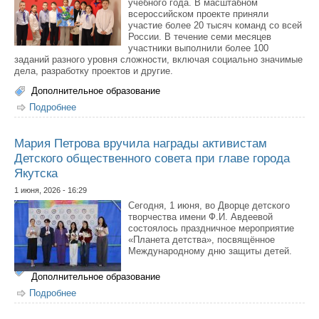
учебного года. В масштабном
всероссийском проекте приняли
участие более 20 тысяч команд со всей
России. В течение семи месяцев
участники выполнили более 100
заданий разного уровня сложности, включая социально значимые
дела, разработку проектов и другие.
Дополнительное образование
Подробнее
о Первичные отделения Якутска вошли в число
победителей конкурса Движения Первых
Мария Петрова вручила награды активистам
Детского общественного совета при главе города
Якутска
1 июня, 2026 - 16:29
Сегодня, 1 июня, во Дворце детского
творчества имени Ф.И. Авдеевой
состоялось праздничное мероприятие
«Планета детства», посвящённое
Международному дню защиты детей.
Дополнительное образование
Подробнее
о Мария Петрова вручила награды активистам
Детского общественного совета при главе города
Якутска