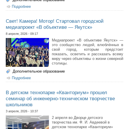
Подробнее
о В Якутске пройдет фестиваль детского
медиатворчества «Лето в кадре»
Свет! Камера! Мотор! Стартовал городской
медиапроект «В объективе — Якутск»
8 апреля, 2026 - 09:17
Медиапроект «В объективе Якутск» —
это сообщество людей, влюблённых в
свой город, которым предстоит
показать, осветить и рассказать всему
миру через объективы о жизни северной
столицы.
Дополнительное образование
Подробнее
о Свет! Камера! Мотор! Стартовал городской
медиапроект «В объективе — Якутск»
В детском технопарке «Кванториум» прошел
семинар об инженерно-техническом творчестве
школьников
3 апреля, 2026 - 10:37
2 апреля во Дворце детского
творчества им. Ф. И. Авдеевой в
детском технопарке «Кванториум»