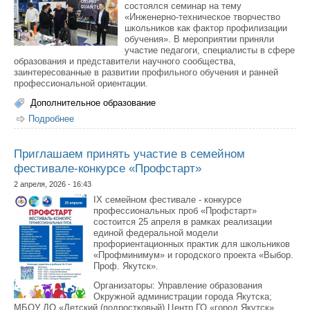
состоялся семинар на тему
«Инженерно-техническое творчество
школьников как фактор профилизации
обучения». В мероприятии приняли
участие педагоги, специалисты в сфере
образования и представители научного сообщества,
заинтересованные в развитии профильного обучения и ранней
профессиональной ориентации.
Дополнительное образование
Подробнее
о В детском технопарке «Кванториум» прошел семинар
об инженерно-техническом творчестве школьников
Приглашаем принять участие в семейном
фестивале-конкурсе «Профстарт»
2 апреля, 2026 - 16:43
IX семейном фестивале - конкурсе
профессиональных проб «Профстарт»
состоится 25 апреля в рамках реализации
единой федеральной модели
профориентационных практик для школьников
«Профминимум» и городского проекта «Выбор.
Проф. Якутск».
Организаторы: Управление образования
Окружной администрации города Якутска;
МБОУ ДО «Детский (подростковый) Центр ГО «город Якутск».