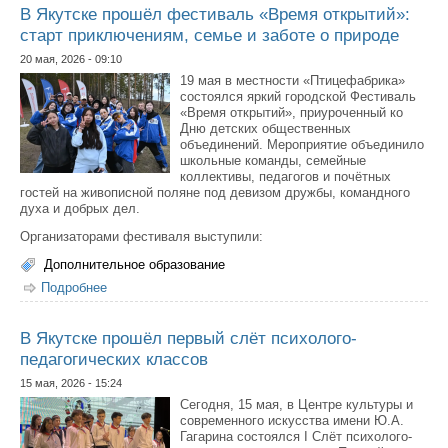
В Якутске прошёл фестиваль «Время открытий»:
старт приключениям, семье и заботе о природе
20 мая, 2026 - 09:10
19 мая в местности «Птицефабрика»
состоялся яркий городской Фестиваль
«Время открытий», приуроченный ко
Дню детских общественных
объединений. Мероприятие объединило
школьные команды, семейные
коллективы, педагогов и почётных
гостей на живописной поляне под девизом дружбы, командного
духа и добрых дел.
Организаторами фестиваля выступили:
Дополнительное образование
Подробнее
о В Якутске прошёл фестиваль «Время открытий»:
старт приключениям, семье и заботе о природе
В Якутске прошёл первый слёт психолого-
педагогических классов
15 мая, 2026 - 15:24
Сегодня, 15 мая, в Центре культуры и
современного искусства имени Ю.А.
Гагарина состоялся I Слёт психолого-