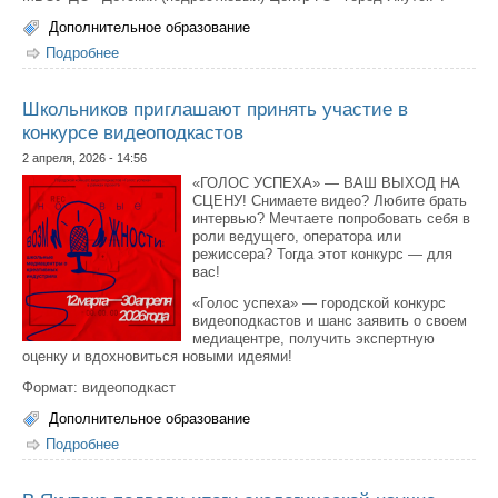
Дополнительное образование
Подробнее
о Приглашаем принять участие в семейном фестивале-
конкурсе «Профстарт»
Школьников приглашают принять участие в
конкурсе видеоподкастов
2 апреля, 2026 - 14:56
«ГОЛОС УСПЕХА» — ВАШ ВЫХОД НА
СЦЕНУ! Снимаете видео? Любите брать
интервью? Мечтаете попробовать себя в
роли ведущего, оператора или
режиссера? Тогда этот конкурс — для
вас!
«Голос успеха» — городской конкурс
видеоподкастов и шанс заявить о своем
медиацентре, получить экспертную
оценку и вдохновиться новыми идеями!
Формат: видеоподкаст
Дополнительное образование
Подробнее
о Школьников приглашают принять участие в конкурсе
видеоподкастов