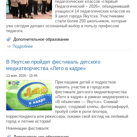
педагогических классов «Первый
Педагогический – 2026», объединивший
учащихся 14 педагогических классов из
9 школ города Якутска. Участниками
стали более 250 школьников, которые
уже сегодня делают осознанный выбор в пользу профессии
педагога.
Дополнительное образование
Подробнее
о В Якутске прошёл первый слёт психолого-
педагогических классов
В Якутске пройдет фестиваль детского
медиатворчества «Лето в кадре»
13 мая, 2026 - 15:49
Приглашаем детей и подростков
принять участие в городском
фестивале детского медиатворчества
«Лето в кадре» в рамках медиапроекта
«В объективе — Якутск». Снимай
видео, создавай клипы, фотографируй,
пробуй себя в роли блогера,
корреспондента или режиссера, покажи свой взгляд на любимый
город и летние истории!
Номинации фестиваля:
Дополнительное образование