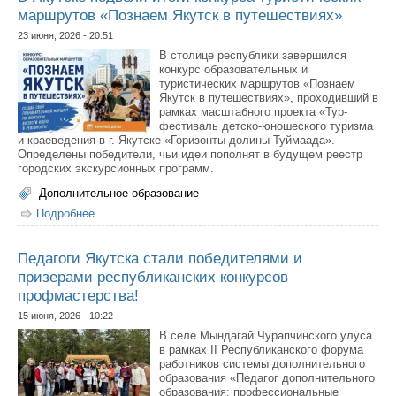
маршрутов «Познаем Якутск в путешествиях»
23 июня, 2026 - 20:51
В столице республики завершился
конкурс образовательных и
туристических маршрутов «Познаем
Якутск в путешествиях», проходивший в
рамках масштабного проекта «Тур-
фестиваль детско-юношеского туризма
и краеведения в г. Якутске «Горизонты долины Туймаада».
Определены победители, чьи идеи пополнят в будущем реестр
городских экскурсионных программ.
Дополнительное образование
Подробнее
о В Якутске подвели итоги конкурса туристических
маршрутов «Познаем Якутск в путешествиях»
Педагоги Якутска стали победителями и
призерами республиканских конкурсов
профмастерства!
15 июня, 2026 - 10:22
В селе Мындагай Чурапчинского улуса
в рамках II Республиканского форума
работников системы дополнительного
образования «Педагог дополнительного
образования: профессиональные