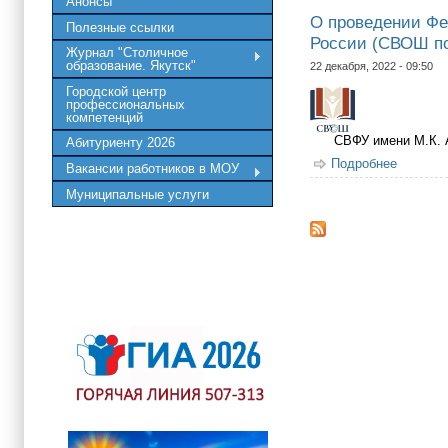
Анонсы
О проведении Фе
Полезные ссылки
России (СВОШ по
Журнал "Столичное
образование. Якутск"
22 декабря, 2022 - 09:50
Городской центр
профессиональных
компетенций
СВФУ имени М.К.
Абитуриенту 2026
Подробнее
о О про
Вакансии работников в МОУ
Муниципальные услуги