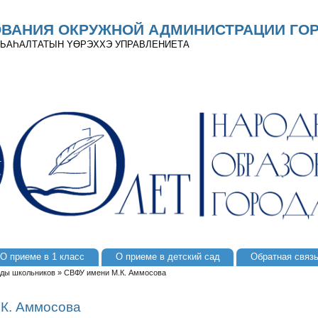
ОВАНИЯ ОКРУЖНОЙ АДМИНИСТРАЦИИ ГОР
 ДЬАҺАЛТАТЫН YӨРЭХХЭ УПРАВЛЕНИЕТА
О приеме в 1 класс
О приеме в детский сад
Обратная связ
ды школьников
»
СВФУ имени М.К. Аммосова
К. Аммосова