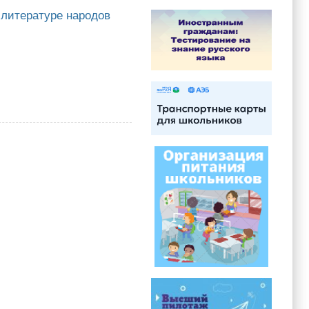
литературе народов
туре народов России (СВОШ по филологии) в 2022-2023 учебном году