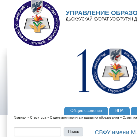
Перейти к основному содержанию
Skip to search
УПРАВЛЕНИЕ ОБРАЗ
ДЬОКУУСКАЙ КУОРАТ УОКУРУГУН
Общие сведения
НПА
Главное меню
Главная
»
Структура
»
Отдел мониторинга и развития образования
»
Олимпиа
Вы здесь
Поиск
Форма поиска
СВФУ имени М.