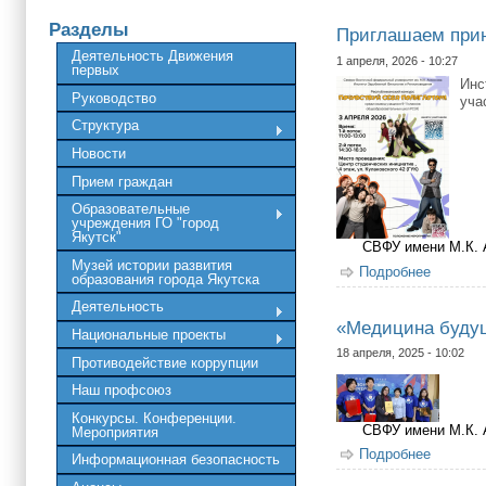
Разделы
Приглашаем прин
Деятельность Движения
1 апреля, 2026 - 10:27
первых
Инс
Руководство
уча
Структура
Новости
Прием граждан
Образовательные
учреждения ГО "город
Якутск"
СВФУ имени М.К.
Музей истории развития
Подробнее
о Пригл
образования города Якутска
Деятельность
«Медицина будущ
Национальные проекты
18 апреля, 2025 - 10:02
Противодействие коррупции
Наш профсоюз
Конкурсы. Конференции.
СВФУ имени М.К.
Мероприятия
Подробнее
о «Меди
Информационная безопасность