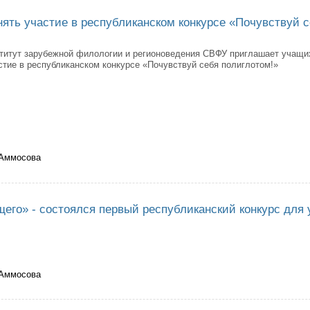
ять участие в республиканском конкурсе «Почувствуй с
титут зарубежной филологии и регионоведения СВФУ приглашает учащих
стие в республиканском конкурсе «Почувствуй себя полиглотом!»
 Аммосова
ашаем принять участие в республиканском конкурсе «Почувствуй себя п
его» - состоялся первый республиканский конкурс для 
 Аммосова
цина будущего» - состоялся первый республиканский конкурс для учащи