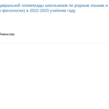
деральной олимпиады школьников по родным языкам и 
 филологии) в 2022-2023 учебном году
 Аммосова
ведении Федеральной олимпиады школьников по родным языкам и литера