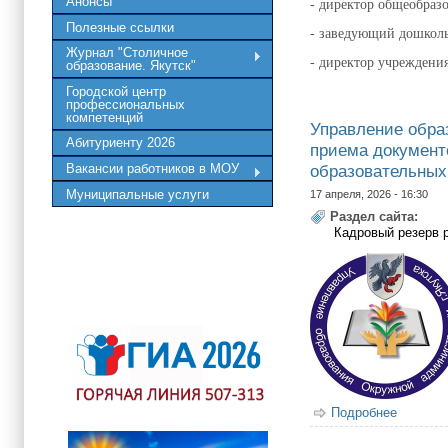
Анонсы
- директор общеобраз
Полезные ссылки
- заведующий дошкол
Журнал "Столичное
- директор учреждени
образование. Якутск"
Городской центр
профессиональных
компетенций
Управление обра
Абитуриенту 2026
приема документ
образовательных 
Вакансии работников в МОУ
Муниципальные услуги
17 апреля, 2026 - 16:30
Раздел сайта:
Кадровый резерв 
Подробнее
о Управ
руковод