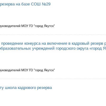
 резерва на базе СОШ №29
руководителей МОУ ГО "город Якутск"
 кадрового резерва на базе СОШ №29
 проведении конкурса на включение в кадровый резерв 
бразовательных учреждений городского округа «город Я
руководителей МОУ ГО "город Якутск"
ъявлении и проведении конкурса на включение в кадровый резерв руко
«город Якутск»
ту школа кадрового резерва