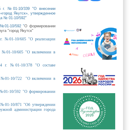
5 г. №01-10/339 "О внесении
«город Якутск», утвержденное
а № 01-10/592"
 №01-10/592 "
О формировании
уга "город Якутск"
г. №01-10/605 "О реализации
г. №01-10/605 "О включении в
24 г. №01-10/378 "О составе
г. №01-10/722 "О включении в
. №01-10/592 "О формировании
. №01-10/871 "Об утверждении
кружной администрации города