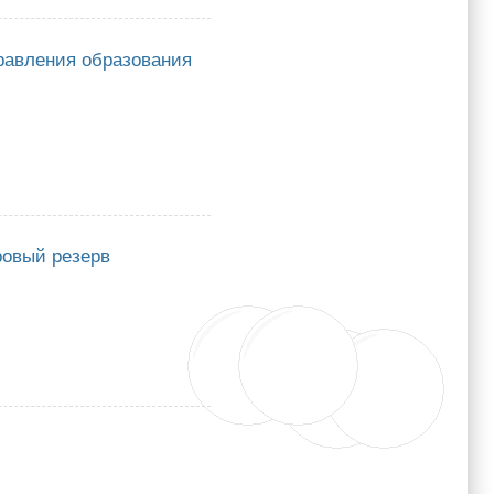
равления образования
ния образования Окружной администрации города Якутска
ровый резерв
 резерв Управления образования Окружной администрации города