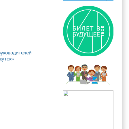
руководителей
кутск»
водителей муниципальных образовательных учреждений городского