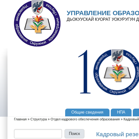
Перейти к основному содержанию
Skip to search
УПРАВЛЕНИЕ ОБРАЗ
ДЬОКУУСКАЙ КУОРАТ УОКУРУГУН
Общие сведения
НПА
Главное меню
Главная
»
Структура
»
Отдел кадрового обеспечения образования
»
Кадровый
Вы здесь
Поиск
Форма поиска
Кадровый резе