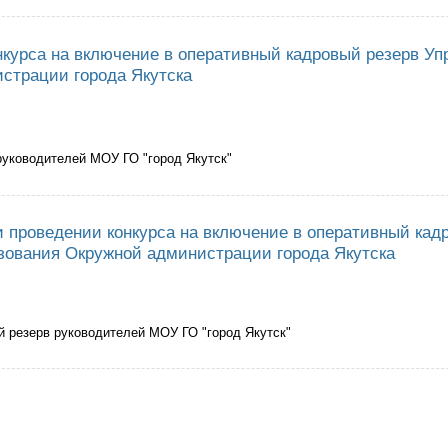
никам конкурса кадрового резерва Управления образования
нкурса на включение в оперативный кадровый резерв Уп
страции города Якутска
руководителей МОУ ГО "город Якутск"
ведении конкурса на включение в оперативный кадровый резерв Управле
и проведении конкурса на включение в оперативный кад
зования Окружной администрации города Якутска
 резерв руководителей МОУ ГО "город Якутск"
ганизации и проведении конкурса на включение в оперативный кадровый