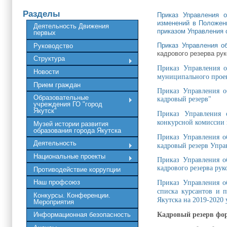
Разделы
Приказ Управления 
изменений в Положен
Деятельность Движения
приказом Управления 
первых
Приказ Управления о
Руководство
кадрового резерва ру
Структура
Приказ Управления о
Новости
муниципального проек
Прием граждан
Приказ Управления о
Образовательные
кадровый резерв"
учреждения ГО "город
Якутск"
Приказ Управления 
конкурсной комиссии 
Музей истории развития
образования города Якутска
П
риказ Управления о
Деятельность
кадровый резерв Упра
Национальные проекты
Приказ Управления о
кадрового резерва ру
Противодействие коррупции
Наш профсоюз
Приказ Управления о
списка курсантов и 
Конкурсы. Конференции.
Якутска на 2019-2020
Мероприятия
Кадровый резерв фор
Информационная безопасность