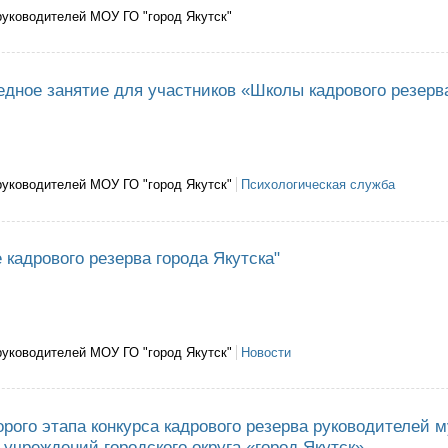
руководителей МОУ ГО "город Якутск"
лжает работу школа кадрового резерва
едное занятие для участников «Школы кадрового резерв
руководителей МОУ ГО "город Якутск"
Психологическая служба
ялось очередное занятие для участников «Школы кадрового резерва»
 кадрового резерва города Якутска"
руководителей МОУ ГО "город Якутск"
Новости
тарт "Школе кадрового резерва города Якутска"
орого этапа конкурса кадрового резерва руководителей
учреждений городского округа «город Якутск»