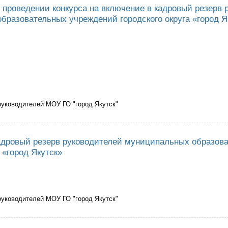
 проведении конкурса на включение в кадровый резерв 
бразовательных учреждений городского округа «город Я
руководителей МОУ ГО "город Якутск"
ъявлении и проведении конкурса на включение в кадровый резерв руко
«город Якутск»
адровый резерв руководителей муниципальных образов
а «город Якутск»
руководителей МОУ ГО "город Якутск"
ючении в кадровый резерв руководителей муниципальных образовательны