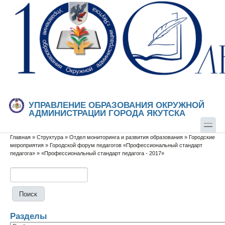
Перейти к основному содержанию
Skip to search
УПРАВЛЕНИЕ ОБРАЗОВАНИЯ ОКРУЖНОЙ
АДМИНИСТРАЦИИ ГОРОДА ЯКУТСКА
Главная
»
Структура
»
Отдел мониторинга и развития образования
»
Городские
Вы здесь
мероприятия
»
Городской форум педагогов «Профессиональный стандарт
педагога»
»
«Профессиональный стандарт педагога - 2017»
Поиск
Форма поиска
Разделы