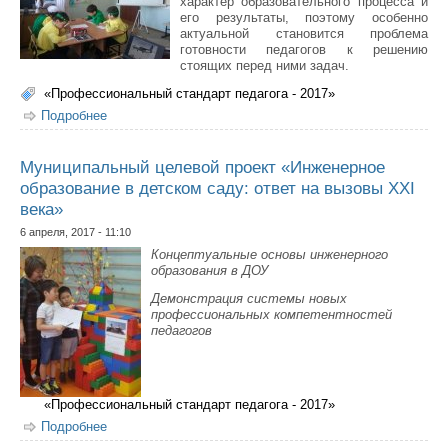
характер образовательного процесса и
его результаты, поэтому особенно
актуальной становится проблема
готовности педагогов к решению
стоящих перед ними задач.
«Профессиональный стандарт педагога - 2017»
Подробнее
о Установлены взаимосвязи между педагогами НОШ №
36 и СОШ № 10 им Д. Г. Новопашина
Муниципальный целевой проект «Инженерное
образование в детском саду: ответ на вызовы XXI
века»
6 апреля, 2017 - 11:10
Концептуальные основы инженерного
образования в ДОУ
Демонстрация системы новых
профессиональных компетентностей
педагогов
«Профессиональный стандарт педагога - 2017»
Подробнее
о Муниципальный целевой проект «Инженерное
образование в детском саду: ответ на вызовы XXI