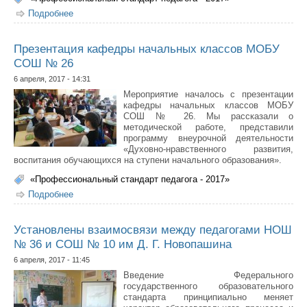
Подробнее
о В Табагинской СОШ прошел день открытых дверей
для учителей начальных классов городской
классической гимназии
Презентация кафедры начальных классов МОБУ
СОШ № 26
6 апреля, 2017 - 14:31
Мероприятие началось с презентации
кафедры начальных классов МОБУ
СОШ № 26. Мы рассказали о
методической работе, представили
программу внеурочной деятельности
«Духовно-нравственного развития,
воспитания обучающихся на ступени начального образования».
«Профессиональный стандарт педагога - 2017»
Подробнее
о Презентация кафедры начальных классов МОБУ
СОШ № 26
Установлены взаимосвязи между педагогами НОШ
№ 36 и СОШ № 10 им Д. Г. Новопашина
6 апреля, 2017 - 11:45
Введение Федерального
государственного образовательного
стандарта принципиально меняет