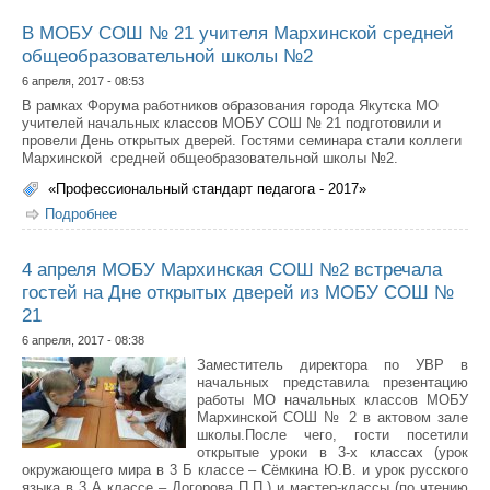
века»
В МОБУ СОШ № 21 учителя Мархинской средней
общеобразовательной школы №2
6 апреля, 2017 - 08:53
В рамках Форума работников образования города Якутска МО
учителей начальных классов МОБУ СОШ № 21 подготовили и
провели День открытых дверей. Гостями семинара стали коллеги
Мархинской средней общеобразовательной школы №2.
«Профессиональный стандарт педагога - 2017»
Подробнее
о В МОБУ СОШ № 21 учителя Мархинской средней
общеобразовательной школы №2
4 апреля МОБУ Мархинская СОШ №2 встречала
гостей на Дне открытых дверей из МОБУ СОШ №
21
6 апреля, 2017 - 08:38
Заместитель директора по УВР в
начальных представила презентацию
работы МО начальных классов МОБУ
Мархинской СОШ № 2 в актовом зале
школы.После чего, гости посетили
открытые уроки в 3-х классах (урок
окружающего мира в 3 Б классе – Сёмкина Ю.В. и урок русского
языка в 3 А классе – Догорова П.П.) и мастер-классы (по чтению