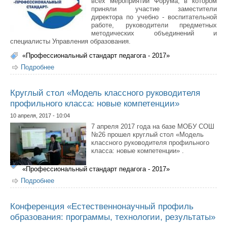
всех мероприятий Форума, в котором
приняли участие заместители
директора по учебно - воспитательной
работе, руководители предметных
методических объединений и
специалисты Управления образования.
«Профессиональный стандарт педагога - 2017»
Подробнее
о Итоговое совещание Форума работников образования
«Профессиональный стандарт»
Круглый стол «Модель классного руководителя
профильного класса: новые компетенции»
10 апреля, 2017 - 10:04
7 апреля 2017 года на базе МОБУ СОШ
№26 прошел круглый стол «Модель
классного руководителя профильного
класса: новые компетенции» .
«Профессиональный стандарт педагога - 2017»
Подробнее
о Круглый стол «Модель классного руководителя
профильного класса: новые компетенции»
Конференция «Естественнонаучный профиль
образования: программы, технологии, результаты»