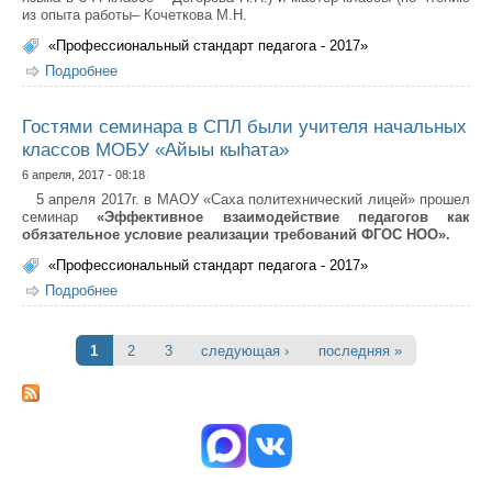
из опыта работы– Кочеткова М.Н.
«Профессиональный стандарт педагога - 2017»
Подробнее
о 4 апреля МОБУ Мархинская СОШ №2 встречала
гостей на Дне открытых дверей из МОБУ СОШ № 21
Гостями семинара в СПЛ были учителя начальных
классов МОБУ «Айыы кыһата»
6 апреля, 2017 - 08:18
5 апреля 2017г. в МАОУ «Саха политехнический лицей» прошел
семинар
«Эффективное взаимодействие педагогов как
обязательное условие реализации требований ФГОС НОО».
«Профессиональный стандарт педагога - 2017»
Подробнее
о Гостями семинара в СПЛ были учителя начальных
классов МОБУ «Айыы кыһата»
1
2
3
следующая ›
последняя »
Страницы