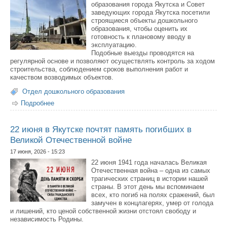
образования города Якутска и Совет
заведующих города Якутска посетили
строящиеся объекты дошкольного
образования, чтобы оценить их
готовность к плановому вводу в
эксплуатацию.
Подобные выезды проводятся на
регулярной основе и позволяют осуществлять контроль за ходом
строительства, соблюдением сроков выполнения работ и
качеством возводимых объектов.
Отдел дошкольного образования
Подробнее
о В Якутске проверили ход строительства объектов
дошкольного образования
22 июня в Якутске почтят память погибших в
Великой Отечественной войне
17 июня, 2026 - 15:23
22 июня 1941 года началась Великая
Отечественная война – одна из самых
трагических страниц в истории нашей
страны. В этот день мы вспоминаем
всех, кто погиб на полях сражений, был
замучен в концлагерях, умер от голода
и лишений, кто ценой собственной жизни отстоял свободу и
независимость Родины.