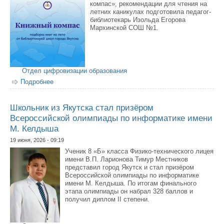
компас», рекомендации для чтения на
летних каникулах подготовила педагог-
библиотекарь Изольда Егорова
Мархинской СОШ №1.
Отдел цифровизации образования
Подробнее
о Книжный компас: что почитать этим летом?
Школьник из Якутска стал призёром
Всероссийской олимпиады по информатике имени
М. Келдыша
19 июня, 2026 - 09:19
Ученик 8 «Б» класса Физико-технического лицея
имени В.П. Ларионова Тимур Местников
представил город Якутск и стал призёром
Всероссийской олимпиады по информатике
имени М. Келдыша. По итогам финального
этапа олимпиады он набрал 328 баллов и
получил диплом II степени.