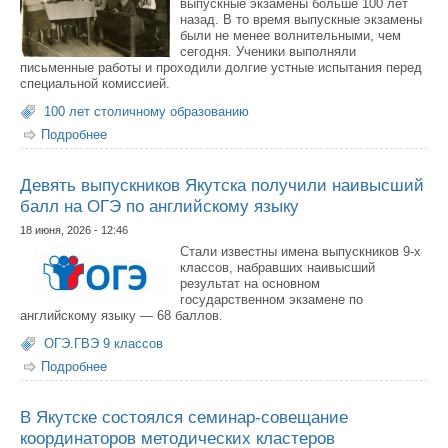
выпускные экзамены больше 100 лет
назад. В то время выпускные экзамены
были не менее волнительными, чем
сегодня. Ученики выполняли
письменные работы и проходили долгие устные испытания перед
специальной комиссией.
100 лет столичному образованию
Подробнее
о Как сдавали выпускные экзамены 100 лет назад?
Девять выпускников Якутска получили наивысший
балл на ОГЭ по английскому языку
18 июня, 2026 - 12:46
Стали известны имена выпускников 9-х
классов, набравших наивысший
результат на основном
государственном экзамене по
английскому языку — 68 баллов.
ОГЭ.ГВЭ 9 классов
Подробнее
о Девять выпускников Якутска получили наивысший
балл на ОГЭ по английскому языку
В Якутске состоялся семинар-совещание
координаторов методических кластеров