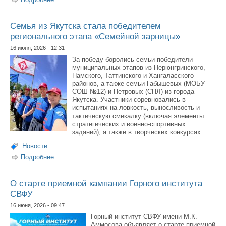
смена!
Семья из Якутска стала победителем
регионального этапа «Семейной зарницы»
16 июня, 2026 - 12:31
За победу боролись семьи-победители
муниципальных этапов из Нерюнгринского,
Намского, Таттинского и Хангаласского
районов, а также семьи Габышевых (МОБУ
СОШ №12) и Петровых (СПЛ) из города
Якутска. Участники соревновались в
испытаниях на ловкость, выносливость и
тактическую смекалку (включая элементы
стратегических и военно-спортивных
заданий), а также в творческих конкурсах.
Новости
Подробнее
о Семья из Якутска стала победителем регионального
этапа «Семейной зарницы»
О старте приемной кампании Горного института
СВФУ
16 июня, 2026 - 09:47
Горный институт СВФУ имени М.К.
Аммосова объявляет о старте приемной