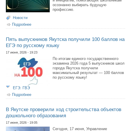
и инициатив, помогающих школьникам
осознанно выбирать будущую
профессию.
Новости
Подробнее
о Стартовал прием заявок на Всероссийскую премию
«Россия — мои горизонты»
Пять выпускников Якутска получили 100 баллов на
ЕГЭ по русскому языку
17 июня, 2026 - 19:23
По итогам единого государственного
экзамена 2026 года 5 выпускников школ
города Якутска получили
максимальный результат — 100 баллов
по русскому языку!
ЕГЭ. ГВЭ
Подробнее
о Пять выпускников Якутска получили 100 баллов на
ЕГЭ по русскому языку
В Якутске проверили ход строительства объектов
дошкольного образования
17 июня, 2026 - 19:05
Сегодня, 17 июня, Управление