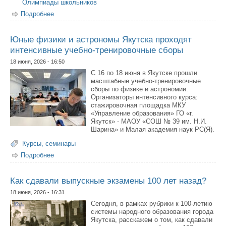
Олимпиады школьников
Подробнее
о Школьник из Якутска стал призёром Всероссийской
олимпиады по информатике имени М. Келдыша
Юные физики и астрономы Якутска проходят
интенсивные учебно-тренировочные сборы
18 июня, 2026 - 16:50
С 16 по 18 июня в Якутске прошли
масштабные учебно-тренировочные
сборы по физике и астрономии.
Организаторы интенсивного курса:
стажировочная площадка МКУ
«Управление образования» ГО «г.
Якутск» - МАОУ «СОШ № 39 им. Н.И.
Шарина» и Малая академия наук РС(Я).
Курсы, семинары
Подробнее
о Юные физики и астрономы Якутска проходят
интенсивные учебно-тренировочные сборы
Как сдавали выпускные экзамены 100 лет назад?
18 июня, 2026 - 16:31
Сегодня, в рамках рубрики к 100-летию
системы народного образования города
Якутска, расскажем о том, как сдавали