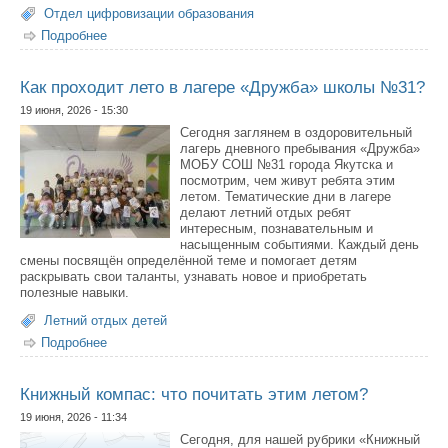
Отдел цифровизации образования
Подробнее
о О случаях мошенничества в период проведения ГИА
Как проходит лето в лагере «Дружба» школы №31?
19 июня, 2026 - 15:30
Сегодня заглянем в оздоровительный
лагерь дневного пребывания «Дружба»
МОБУ СОШ №31 города Якутска и
посмотрим, чем живут ребята этим
летом. Тематические дни в лагере
делают летний отдых ребят
интересным, познавательным и
насыщенным событиями. Каждый день
смены посвящён определённой теме и помогает детям
раскрывать свои таланты, узнавать новое и приобретать
полезные навыки.
Летний отдых детей
Подробнее
о Как проходит лето в лагере «Дружба» школы №31?
Книжный компас: что почитать этим летом?
19 июня, 2026 - 11:34
Сегодня, для нашей рубрики «Книжный