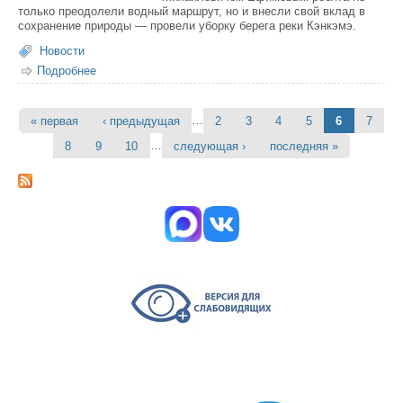
только преодолели водный маршрут, но и внесли свой вклад в
сохранение природы — провели уборку берега реки Кэнкэмэ.
Новости
Подробнее
о Школьники Якутска отправились в экосплав и
очистили берег реки Кэнкэмэ от мусора
…
« первая
‹ предыдущая
2
3
4
5
6
7
Страницы
…
8
9
10
следующая ›
последняя »