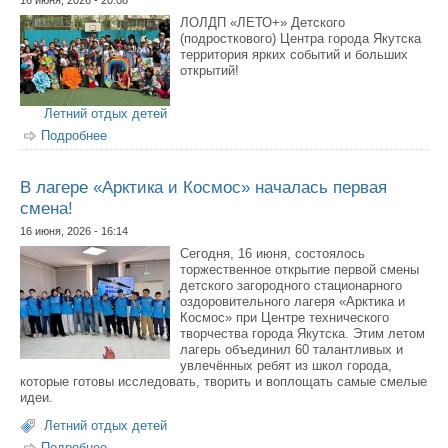
ЛОЛДП «ЛЕТО+» Детского
(подросткового) Центра города Якутска
территория ярких событий и больших
открытий!
Летний отдых детей
Подробнее
о Летняя смена Детского (подросткового) центра
Якутска наполнена яркими событиями и открытиями
В лагере «Арктика и Космос» началась первая
смена!
16 июня, 2026 - 16:14
Сегодня, 16 июня, состоялось
торжественное открытие первой смены
детского загородного стационарного
оздоровительного лагеря «Арктика и
Космос» при Центре технического
творчества города Якутска. Этим летом
лагерь объединил 60 талантливых и
увлечённых ребят из школ города,
которые готовы исследовать, творить и воплощать самые смелые
идеи.
Летний отдых детей
Подробнее
о В лагере «Арктика и Космос» началась первая