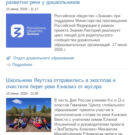
развитии речи у дошкольников
15 июня, 2026 - 11:17
Российское общество «Знание» при
поддержке Министерства просвещения
Российской Федерации в рамках
проекта Знание.Лекторий реализует
цикл лекций для родительского
сообщества дошкольных
образовательных организаций. 17 июня
2026 г.
Отдел дошкольного образования
Подробнее
о Родителям и педагогам на заметку: прямой эфир о
развитии речи у дошкольников
Школьники Якутска отправились в экосплав и
очистили берег реки Кэнкэмэ от мусора
15 июня, 2026 - 11:06
В честь Дня России ученики 9-х и 11-х
классов Гимназии “Центр глобального
образования” приняли участие в
экологическом сплаве по реке Кэнкэмэ.
Вместе с учителем химии Еленой
Ильиничной и руководителем проекта
«ЭкоПатруль Кэнкэмэ» Михаилом
Михайловичем Ефимовым ребята не