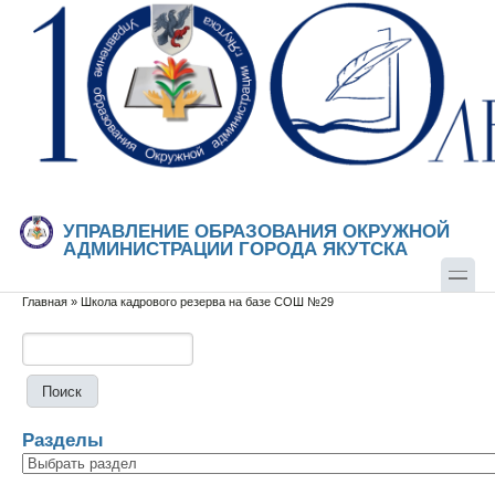
Перейти к основному содержанию
Skip to search
УПРАВЛЕНИЕ ОБРАЗОВАНИЯ ОКРУЖНОЙ
АДМИНИСТРАЦИИ ГОРОДА ЯКУТСКА
Главная
»
Школа кадрового резерва на базе СОШ №29
Вы здесь
Поиск
Форма поиска
Разделы