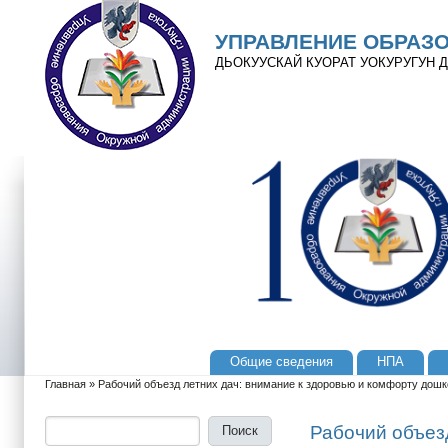
Перейти к основному содержанию
Skip to search
УПРАВЛЕНИЕ ОБРАЗ
ДЬОКУУСКАЙ КУОРАТ УОКУРУГУН
Общие сведения
НПА
Главное меню
Главная
»
Рабочий объезд летних дач: внимание к здоровью и комфорту дошк
Вы здесь
Поиск
Форма поиска
Рабочий объез