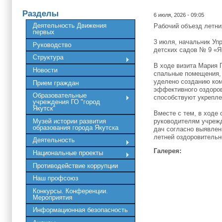
Разделы
6 июля, 2026 - 09:05
Деятельность Движения
Рабочий объезд летни
первых
3 июля, начальник Уп
Руководство
детских садов № 9 «Я
Структура
В ходе визита Мария 
Новости
спальные помещения, 
уделено созданию ком
Прием граждан
эффективного оздоров
Образовательные
способствуют укрепле
учреждения ГО "город
Якутск"
Вместе с тем, в ходе
Музей истории развития
руководителям учрежд
образования города Якутска
дач согласно выявлен
летней оздоровительн
Деятельность
Галерея:
Национальные проекты
Противодействие коррупции
Наш профсоюз
Конкурсы. Конференции.
Мероприятия
Информационная безопасность