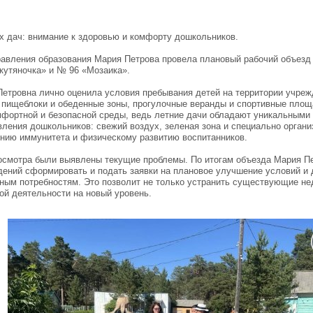
х дач: внимание к здоровью и комфорту дошкольников.
равления образования Мария Петрова провела плановый рабочий объезд
кутяночка» и № 96 «Мозаика».
Петровна лично оценила условия пребывания детей на территории учреж
пищеблоки и обеденные зоны, прогулочные веранды и спортивные площ
фортной и безопасной среды, ведь летние дачи обладают уникальными
ления дошкольников: свежий воздух, зеленая зона и специально орган
нию иммунитета и физическому развитию воспитанников.
 осмотра были выявлены текущие проблемы. По итогам объезда Мария П
ений сформировать и подать заявки на плановое улучшение условий и
ным потребностям. Это позволит не только устранить существующие нед
ой деятельности на новый уровень.