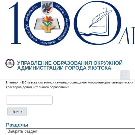
Перейти к основному содержанию
Skip to search
УПРАВЛЕНИЕ ОБРАЗОВАНИЯ ОКРУЖНОЙ
АДМИНИСТРАЦИИ ГОРОДА ЯКУТСКА
Главная
»
В Якутске состоялся семинар-совещание координаторов методических
Вы здесь
кластеров дополнительного образования
Поиск
Форма поиска
Разделы