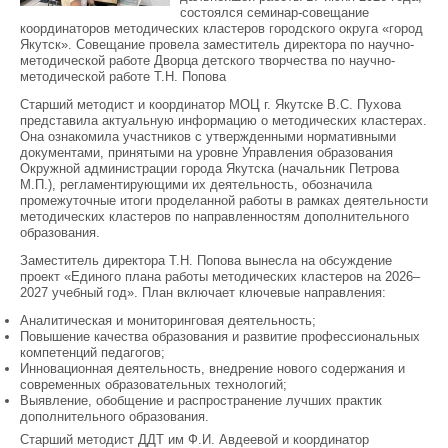
состоялся семинар-совещание
координаторов методических кластеров городского округа «город
Якутск». Совещание провела заместитель директора по научно-
методической работе Дворца детского творчества по научно-
методической работе Т.Н. Попова
Старший методист и координатор МОЦ г. Якутске В.С. Пухова
представила актуальную информацию о методических кластерах.
Она ознакомила участников с утвержденными нормативными
документами, принятыми на уровне Управления образования
Окружной администрации города Якутска (начальник Петрова
М.П.), регламентирующими их деятельность, обозначила
промежуточные итоги проделанной работы в рамках деятельности
методических кластеров по направленностям дополнительного
образования.
Заместитель директора Т.Н. Попова вынесла на обсуждение
проект «Единого плана работы методических кластеров на 2026–
2027 учебный год». План включает ключевые направления:
Аналитическая и мониторинговая деятельность;
Повышение качества образования и развитие профессиональных
компетенций педагогов;
Инновационная деятельность, внедрение нового содержания и
современных образовательных технологий;
Выявление, обобщение и распространение лучших практик
дополнительного образования.
Старший методист ДДТ им Ф.И. Авдеевой и координатор