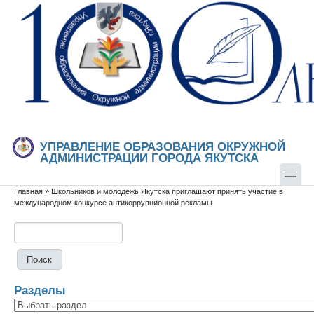
Перейти к основному содержанию
Skip to search
УПРАВЛЕНИЕ ОБРАЗОВАНИЯ ОКРУЖНОЙ
АДМИНИСТРАЦИИ ГОРОДА ЯКУТСКА
Главная
»
Школьников и молодежь Якутска приглашают принять участие в
Вы здесь
международном конкурсе антикоррупционной рекламы
Поиск
Форма поиска
Разделы