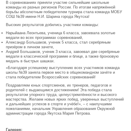
В соревнованиях приняли участие сильнейшие школьные
команды из разных регионов России. По итогам напряжённой
борьбы абсолютным победителем турнира стала команда МОБУ
СОШ №39 имени Н.И. Шарина города Якутска!
Высоких результатов добились участники команды:
Нарыйаана Леонтьева, ученица 6 класса, завоевала золотые
медали во всех программах соревнований,
Александр Большаков, ученик 5 класса, стал серебряным
призёром в личном зачете,
Андрей Большаков, ученик 3 класса, завоевал две серебряные
медали в классической программе и блице, а также бронзовую
медаль в быстрых шашках.
«Благодаря успешному выступлению всех участников команда
школы №39 заняла первое место в общекомандном зачёте и
стала победителем Всероссийских соревнований!
Поздравляем юных спортсменов, их тренеров, педагогов и
родителей с выдающимся достижением! Эта победа стала
результатом упорного труда, целеустремлённости и высокого
мастерства. Желаем новых ярких побед, уверенных выступлений
и дальнейших успехов в спорте и учёбе!», – с наилучшими
пожеланиями, начальник Управления образования Окружной
администрации города Якутска Мария Петрова.
Галерея: