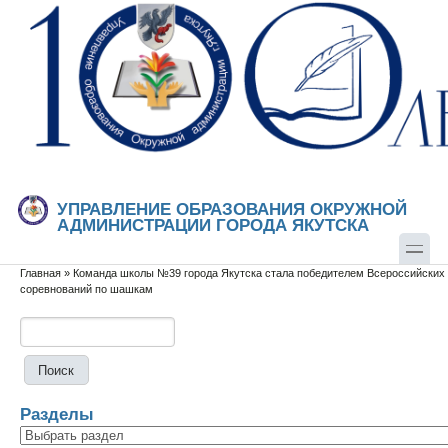
Перейти к основному содержанию
Skip to search
УПРАВЛЕНИЕ ОБРАЗОВАНИЯ ОКРУЖНОЙ
АДМИНИСТРАЦИИ ГОРОДА ЯКУТСКА
Главная
»
Команда школы №39 города Якутска стала победителем Всероссийских
Вы здесь
соревнований по шашкам
Поиск
Форма поиска
Разделы