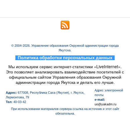
© 2004-2026. Управление образования Окружной администрации города
Якутска.
_
Политика обработки персональных данных
_
Мы используем сервис интернет-статистики «LiveInternet».
Это позволяет анализировать взаимодействие посетителей с
официальным сайтом Управления образования Окружной
администрации города Якутска и делать его лучше.
Aдрес электронной
Адрес:
677008, Республика Саха (Якутия), г. Якутск,
почты
Лермонтова, 79
e-mail:
Тел:
40-03-42
uo@yakadm.ru
При использовании материалов сервера ссылка на источник и этот сайт
обязательна.