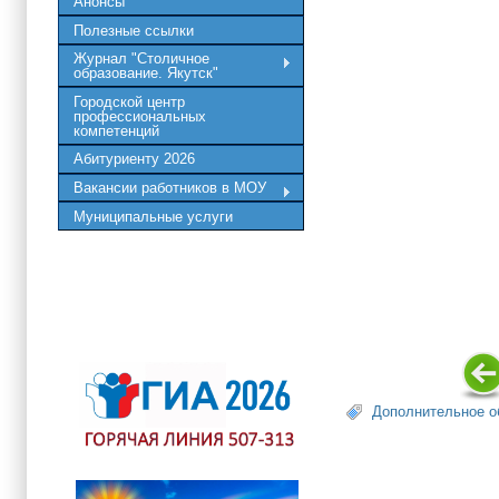
Анонсы
Полезные ссылки
Журнал "Столичное
образование. Якутск"
Городской центр
профессиональных
компетенций
Абитуриенту 2026
Вакансии работников в МОУ
Муниципальные услуги
Дополнительное о