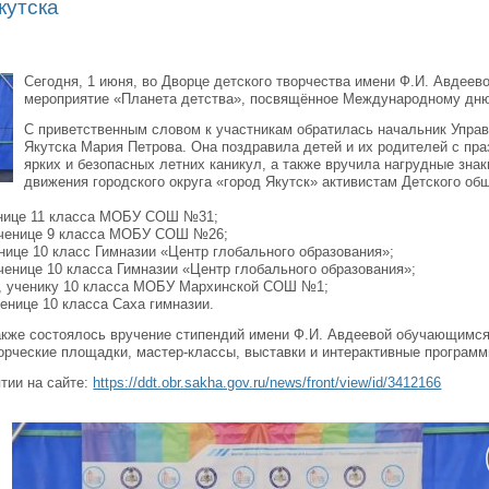
кутска
Сегодня, 1 июня, во Дворце детского творчества имени Ф.И. Авдеев
мероприятие «Планета детства», посвящённое Международному дню
С приветственным словом к участникам обратилась начальник Управ
Якутска Мария Петрова. Она поздравила детей и их родителей с пр
ярких и безопасных летних каникул, а также вручила нагрудные знак
движения городского округа «город Якутск» активистам Детского об
ченице 11 класса МОБУ СОШ №31;
 ученице 9 класса МОБУ СОШ №26;
енице 10 класс Гимназии «Центр глобального образования»;
ученице 10 класса Гимназии «Центр глобального образования»;
ю, ученику 10 класса МОБУ Мархинской СОШ №1;
енице 10 класса Саха гимназии.
акже состоялось вручение стипендий имени Ф.И. Авдеевой обучающимся
орческие площадки, мастер-классы, выставки и интерактивные программ
тии на сайте:
https://ddt.obr.sakha.gov.ru/news/front/view/id/3412166