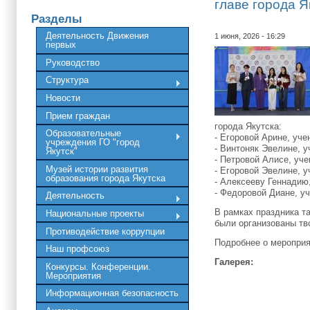
главе города Я
Разделы
Деятельность Движения
1 июня, 2026 - 16:29
первых
Руководство
Структура
Новости
Прием граждан
города Якутска:
Образовательные
- Егоровой Арине, у
учреждения ГО "город
- Винтоняк Эвелине,
Якутск"
- Петровой Алисе, уч
Музей истории развития
- Егоровой Эвелине, 
образования города Якутска
- Алексееву Геннади
- Федоровой Диане, уч
Деятельность
В рамках праздника т
Национальные проекты
были организованы тв
Противодействие коррупции
Подробнее о мероприя
Наш профсоюз
Галерея:
Конкурсы. Конференции.
Мероприятия
Информационная безопасность