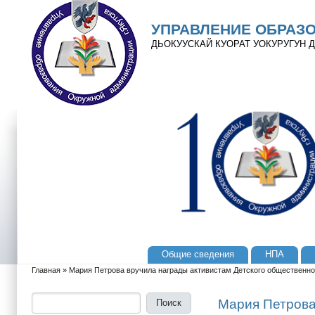
Перейти к основному содержанию
Skip to search
УПРАВЛЕНИЕ ОБРАЗ
ДЬОКУУСКАЙ КУОРАТ УОКУРУГУН
Общие сведения
НПА
Главное меню
Главная
»
Мария Петрова вручила награды активистам Детского общественног
Вы здесь
Поиск
Форма поиска
Мария Петрова