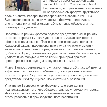
английского языка Хатасской СОШ
имени П.Н. и Н.Е. Самсоновых Яной
Портнягиной, которая приняла участие в
III Всероссийском форуме тружеников
села в Совете Федерации Федерального Собрания РФ. Яна
Викторовна рассказала об участии в форуме, поделилась
впечатлениями и поблагодарила Управление образования за
оказанную поддержку.
Напомним, в рамках форума педагог представила опыт работы
агрошкол города Якутска и деятельность Хатасской школы в
сфере агрообразования. Также она презентовала продукцию
Хатасской школы: пакетированную уху из якутского омуля и
карася, чай с цветками кипрея, а также соль с натуральными
добавками. Представленная продукция вызвала большой интерес
у участников форума и стала ярким примером практико-
ориентированного подхода в обучении школьников.
Мария Петрова отметила, что участие педагога Хатасской школы
в форуме стало важным событием для продвижения опыта
агрошкол города Якутска на федеральном уровне и достойным
представлением муниципальной системы образования.
Участие во Всероссийском форуме стало еще одним
подтверждением того, что образовательные учреждения города
Якутска успешно развивают современные практики
агрообразования и производственного воспитания.