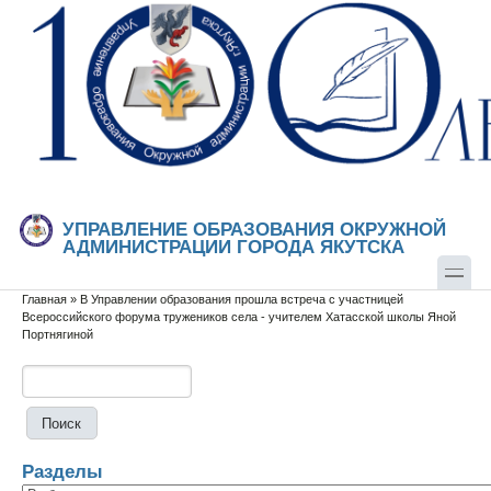
Перейти к основному содержанию
Skip to search
УПРАВЛЕНИЕ ОБРАЗОВАНИЯ ОКРУЖНОЙ
АДМИНИСТРАЦИИ ГОРОДА ЯКУТСКА
Главная
»
В Управлении образования прошла встреча с участницей
Вы здесь
Всероссийского форума тружеников села - учителем Хатасской школы Яной
Портнягиной
Поиск
Форма поиска
Разделы