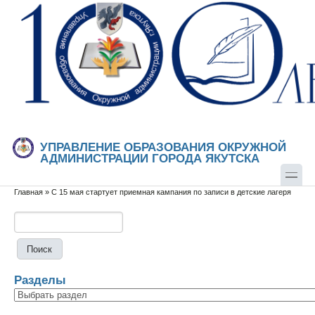
Перейти к основному содержанию
Skip to search
УПРАВЛЕНИЕ ОБРАЗОВАНИЯ ОКРУЖНОЙ
АДМИНИСТРАЦИИ ГОРОДА ЯКУТСКА
Главная
»
С 15 мая стартует приемная кампания по записи в детские лагеря
Вы здесь
Поиск
Форма поиска
Разделы