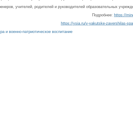
ренеров, учителей, родителей и руководителей образовательных учрежд
Подробнее:
https://mi
https://ysia.ru/v-yakutske-zavershilas-spa
ра и военно-патриотическое воспитание