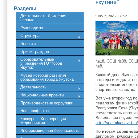
якутяне"
Разделы
Деятельность Движения
9 июня, 2025 - 08:52
первых
Руководство
Структура
Новости
Прием граждан
Образовательные
№18, СОШ №38, СОШ 
учреждения ГО "город
№8.
Якутск"
Каждый день был напо
Музей истории развития
образования города Якутска
награды и медали, но
свидетелями множеств
Деятельность
спортивные качества.
Национальные проекты
Вот уже второй год п
Противодействие коррупции
педагогам физической
Республики Саха (Яку
Наш профсоюз
председатель организ
Васильевич вручил се
Конкурсы. Конференции.
Мероприятия
http://spartakiadaykt.r
Информационная безопасность
По итогам соревнова
дипломом, кубком и с