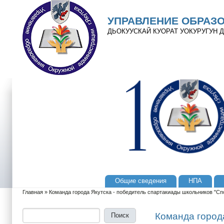
Перейти к основному содержанию
Skip to search
УПРАВЛЕНИЕ ОБРАЗ
ДЬОКУУСКАЙ КУОРАТ УОКУРУГУН
Общие сведения
НПА
Главное меню
Главная
»
Команда города Якутска - победитель спартакиады школьников "Сп
Вы здесь
Поиск
Форма поиска
Команда город