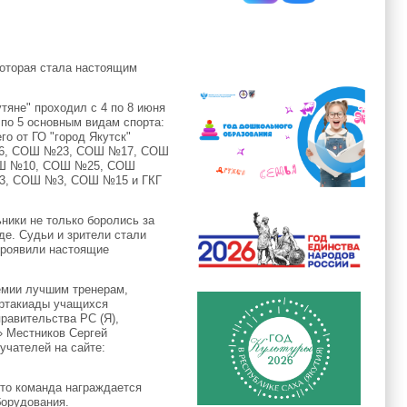
которая стала настоящим
тяне" проходил с 4 по 8 июня
 по 5 основным видам спорта:
го от ГО "город Якутск"
№26, СОШ №23, СОШ №17, СОШ
СОШ №10, СОШ №25, СОШ
3, СОШ №3, СОШ №15 и ГКГ
ники не только боролись за
де. Судьи и зрители стали
проявили настоящие
ремии лучшим тренерам,
артакиады учащихся
равительства РС (Я),
» Местников Сергей
учателей на сайте:
сто команда награждается
борудования.