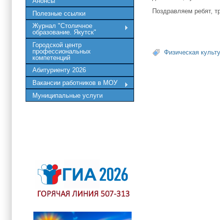
Анонсы
Поздравляем ребят, т
Полезные ссылки
Журнал "Столичное
образование. Якутск"
Городской центр
профессиональных
Физическая культу
компетенций
Абитуриенту 2026
Вакансии работников в МОУ
Муниципальные услуги