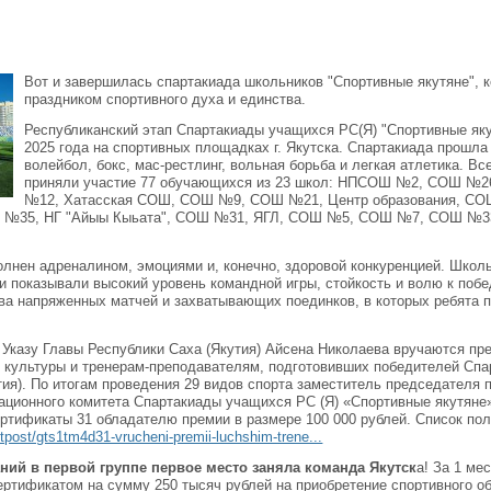
Вот и завершилась спартакиада школьников "Спортивные якутяне", 
праздником спортивного духа и единства.
Республиканский этап Спартакиады учащихся РС(Я) "Спортивные яку
2025 года на спортивных площадках г. Якутска. Спартакиада прошла
волейбол, бокс, мас-рестлинг, вольная борьба и легкая атлетика. Все
приняли участие 77 обучающихся из 23 школ: НПСОШ №2, СОШ 
№12, Хатасская СОШ, СОШ №9, СОШ №21, Центр образования, 
№35, НГ "Айыы Кыьата", СОШ №31, ЯГЛ, СОШ №5, СОШ №7, СОШ №3
лнен адреналином, эмоциями и, конечно, здоровой конкуренцией. Школь
 и показывали высокий уровень командной игры, стойкость и волю к побе
а напряженных матчей и захватывающих поединков, в которых ребята 
о Указу Главы Республики Саха (Якутия) Айсена Николаева вручаются п
 культуры и тренерам-преподавателям, подготовивших победителей Сп
тия). По итогам проведения 29 видов спорта заместитель председателя п
ационного комитета Спартакиады учащихся РС (Я) «Спортивные якутяне
ртификаты 31 обладателю премии в размере 100 000 рублей. Список пол
u/tpost/gts1tm4d31-vrucheni-premii-luchshim-trene...
ний в первой группе первое место заняла команда Якутск
а! За 1 ме
ертификатом на сумму 250 тысяч рублей на приобретение спортивного о