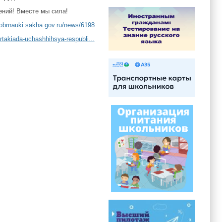
ений! Вместе мы сила!
nobrnauki.sakha.gov.ru/news/6198
rtakiada-uchashhihsya-respubli...