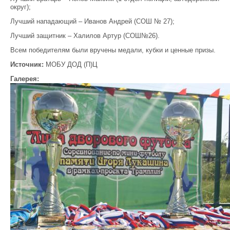
округ);
Лучший нападающий – Иванов Андрей (СОШ № 27);
Лучший защитник – Халилов Артур (СОШ№26).
Всем победителям были вручены медали, кубки и ценные призы.
Источник:
МОБУ ДОД (П)Ц
Галерея: