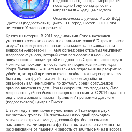
(подросткового) Центра. Мероприятие
посвящено Году солидарности в
направлении «Будущее Якутска».
Организаторы турнира:
МОБУ ДОД
"Детский (подростковый) центр" ГО "город Якутск", ОО "Союз
ветеранов Уголовного розыска".
Кратко из истории: В 2011 году членами Союза ветеранов
уголовного розыска совместно с администрацией "Строительного
округа" по инициативе главного специалиста по социальным
вопросам Андреевой Н.Ф. был организован открытый чемпионат
дворового футбола, который стал пользоваться большой
популярностью среди детей и подростков Строительного округа.
Чемпионат проходит в честь памяти подполковника милиции
Игоря Лукашина - бывшего начальника отделения по раскрытию
убийств, который при жизни очень любил этот вид спорта и сам
был заядлым футболистом. В годы своей службы, он
организовывал чемпионаты по футболу среди сотрудников
органов внутренних дел. Чтобы сохранить эту традицию, Лига
дворового футбола была посвящена его памяти. С 2014 года этот
вид спорта вошел в проект "Трамплин" программы Детского
(подросткового) центра г.Якутск.
В этом году в чемпионате участвовало 4 команды в двух
возрастных группах. На протяжении двух дней проходили
матчевые встречи команд. Дворовый футбол напоминал
настоящие матчи мирового футбола: острые голевые моменты,
разочарование от падения и радость от забитых мячей в ворота