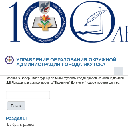
Перейти к основному содержанию
Skip to search
УПРАВЛЕНИЕ ОБРАЗОВАНИЯ ОКРУЖНОЙ
АДМИНИСТРАЦИИ ГОРОДА ЯКУТСКА
Главная
»
Завершился турнир по мини-футболу среди дворовых команд памяти
Вы здесь
И.В.Лукашина в рамках проекта "Трамплин" Детского (подросткового) Центра
Поиск
Форма поиска
Разделы