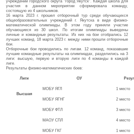
учреждений городского округа "город Якутск". Каждая школа для
участия в данном мероприятии сформировала команду,
состоящую из 4 школьников.
16 марта 2023 г. прошел отборочный тур среди обучающихся
общеобразовательных учреждений г. Якутска в виде физико-
математической олимпиады. В этом году приняли участие
обучающиеся из 30 школ. По итогам олимпиады выведены
личные и командные результаты. Из них на бои отобрались 12
лучших команд. 18 марта 2023 г. между ними прошли отборочные
бои.
Отборочные бои проводились по лигам. 12 команд, показавшие
лучшие командные результаты на олимпиадах, разделились на 3
лиги: высшую, первую и вторую лиги по 4 команды в каждой
лиге.
Результаты физико-математических боев:
Лиги
ОУ
Резу
МОБУ ЯГЛ
1 место
Высшая
МОБУ ЯГНГ
2 место
МОБУ ФТЛ
3 место
МАОУ СПЛ
4 место
МОБУ ГКГ
1 место