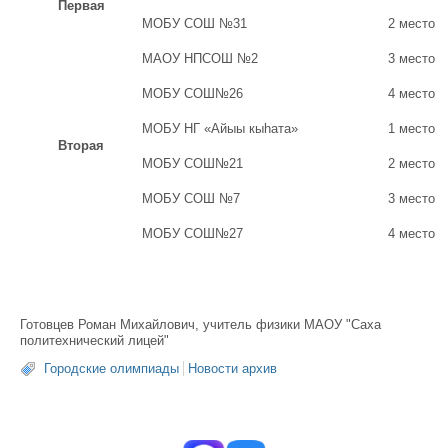
Первая
МОБУ СОШ №31
2 место
МАОУ НПСОШ №2
3 место
МОБУ СОШ№26
4 место
МОБУ НГ «Айыы кыһата»
1 место
Вторая
МОБУ СОШ№21
2 место
МОБУ СОШ №7
3 место
МОБУ СОШ№27
4 место
Готовцев Роман Михайлович, учитель физики МАОУ "Саха
политехнический лицей"
Городские олимпиады
Новости архив