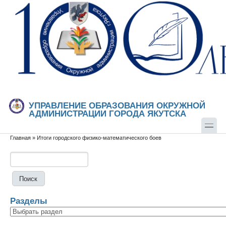
Перейти к основному содержанию
Skip to search
УПРАВЛЕНИЕ ОБРАЗОВАНИЯ ОКРУЖНОЙ
АДМИНИСТРАЦИИ ГОРОДА ЯКУТСКА
Главная
»
Итоги городского физико-математического боев
Вы здесь
Поиск
Форма поиска
Разделы