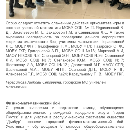
Особо следует отметить слаженные действия оргкомитета игры в
составе: учителей математики МОБУ СОШ № 24 Ядрихинской В.
Д., Васильевой М.Н., Захаровой Г.М. и Санниковой Л.С. А также
выражаем благодарность за проведение данного мероприятия
жюри математического боя, учителям математики: Герасимовой
Л.С, МОБУ ФТЛ; Тимофеевой Н.М., МОБУ ФТЛ; Назаровой О. Ф.,
МОБУ ГКГ; Григорьевой А.П., МОБУ СОШ №13; Марковой А.И,
МАОУ НПСОШ №2; Слепцовой Э.Н., МОБУ СОШ №26; Семеновой
Л.И, МОБУ СОШ №7; Степановой Ю.М, МОБУ СОШ №7;
Шестакову И.А, МОБУ СОШ№12.; Давлетовой М.Г, МАОУ СПЛ;
Васильевой М.А., МОБУ ЯГНГ; Осиповой Д.П., МОБУ ЯГНГ;
Алексеевой Т.Р., МОБУ СОШ №24; Караульному П. В., МОБУ ГКГ.
Герасимова Любовь Сергеевна,
городское МО учителей
математики
Физико-математический бой
С целью выявления и подготовки команд обучающихся
общеобразовательных учреждений городского округа "город
Якутск" и для участия в республиканском фестивале общества
"Дьо5ур" провели городской физико-математический бой.
Участники - обучающиеся 8 классов общеобразовательных