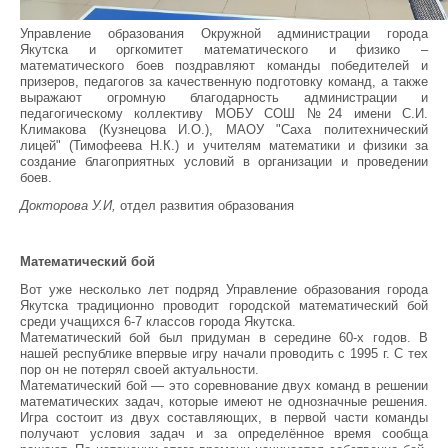
Управление образования Окружной администрации города
Якутска и оргкомитет математического и физико –
математического боев поздравляют команды победителей и
призеров, педагогов за качественную подготовку команд, а также
выражают огромную благодарность администрации и
педагогическому коллективу МОБУ СОШ №24 имени С.И.
Климакова (Кузнецова И.О.), МАОУ "Саха политехнический
лицей" (Тимофеева Н.К.) и учителям математики и физики за
создание благоприятных условий в организации и проведении
боев.
Докторова У.И,
отдел развития образования
Математический бой
Вот уже несколько лет подряд Управление образования города
Якутска традиционно проводит городской математический бой
среди учащихся 6-7 классов города Якутска.
Математический бой был придуман в середине 60-х годов. В
нашей республике впервые игру начали проводить с 1995 г. С тех
пор он не потерял своей актуальности.
Математический бой — это соревнование двух команд в решении
математических задач, которые имеют не однозначные решения.
Игра состоит из двух составляющих, в первой части команды
получают условия задач и за определённое время сообща