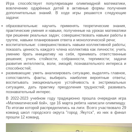
Игра способствует популяризации олимпиадной математики,
вовлечению одарённых детей в активные формы получения
дополнительных знаний. В ходе игры решаются следующие
задачи:
образовательные: научить применять теоретические знания,
практические умения и навыки, полученные на уроках математики
при решении реальных задач; совершенствовать навыки работы в
группе, навыки планирования ответа и монологической речи;
воспитательные: совершенствовать навыки коллективной работы;
показать ценность каждого члена коллектива как личности; учить
умению брать инициативу на себя, принимать ответственные
решения; учить стойкости, собранности, терпимости; задачи
развития интеллекта, воли, эмоций, познавательного интереса и
способностей;
развивающие: уметь анализировать ситуацию, выделять главное,
сопоставлять факты, выбирать наиболее вероятные ответы;
воспитывать эмоциональную устойчивость в экстремальных
ситуациях, дать практику преодоления трудностей; развивать
познавательный интерес.
В 2022-2023 учебном году традиционно прошла очередная игра
«Математический бой», где 16 марта ребята написали олимпиаду.
По итогам которой распределились на лиги. Всего участвовало 29
команд школ городского округа "город .Якутск", из них в финал
прошли 12 команд.