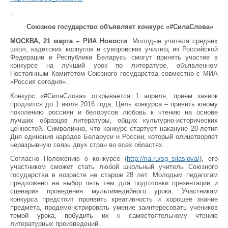
.
Союзное государство объявляет конкурс «#СилаСлова»
МОСКВА, 21 марта – РИА Новости
. Молодые учителя средних
школ, кадетских корпусов и суворовских училищ из Российской
Федерации и Республики Беларусь смогут принять участие в
конкурсе на лучший урок по литературе, объявленном
Постоянным Комитетом Союзного государства совместно с МИА
«Россия сегодня».
Конкурс «#СилаСлова» открывается 1 апреля, прием заявок
продлится до 1 июля 2016 года. Цель конкурса – привить юному
поколению россиян и белорусов любовь к чтению на основе
лучших образцов литературы, общих культурно-исторических
ценностей. Символично, что конкурс стартует накануне 20-летия
Дня единения народов Беларуси и России, который олицетворяет
неразрывную связь двух стран во всех областях.
Согласно Положению о конкурсе (
http://ria.ru/sg_silaslova/
), его
участником сможет стать любой школьный учитель Союзного
государства в возрасте не старше 28 лет. Молодым педагогам
предложено на выбор пять тем для подготовки презентации и
сценария проведения мультимедийного урока. Участникам
конкурса предстоит проявить креативность и хорошее знание
предмета, продемонстрировать умение заинтересовать учеников
темой урока, побудить их к самостоятельному чтению
литературных произведений.