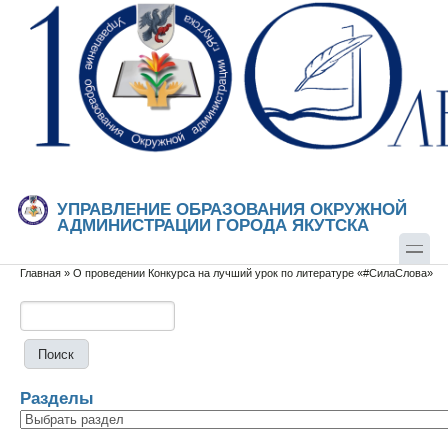
Перейти к основному содержанию
Skip to search
УПРАВЛЕНИЕ ОБРАЗОВАНИЯ ОКРУЖНОЙ
АДМИНИСТРАЦИИ ГОРОДА ЯКУТСКА
Главная
»
О проведении Конкурса на лучший урок по литературе «#СилаСлова»
Вы здесь
Поиск
Форма поиска
Разделы