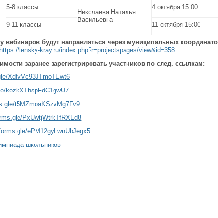
5-8 классы
4 октября 15:00
Николаева Наталья
Васильевна
9-11 классы
11 октября 15:00
у вебинаров будут направляться через муниципальных координато
https://lensky-kray.ru/index.php?r=projectspages/view&id=358
мости заранее зарегистрировать участников по след. ссылкам:
s.gle/XdfvVc93JTmoTEwt6
.gle/kezkXThspFdC1gwU7
rms.gle/t5MZmoaKSzvMg7Fv9
forms.gle/PxUwtjWtrkTfRXEd8
//forms.gle/ePM12gyLwnUbJegx5
импиада школьников