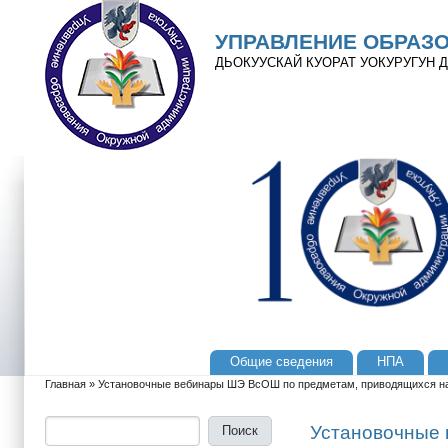
Перейти к основному содержанию
Skip to search
УПРАВЛЕНИЕ ОБРАЗ
ДЬОКУУСКАЙ КУОРАТ УОКУРУГУН
Общие сведения
НПА
Главное меню
Главная
»
Установочные вебинары ШЭ ВсОШ по предметам, приводящихся н
Вы здесь
Поиск
Форма поиска
Установочные 