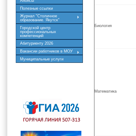
Анонсы
Полезные ссылки
Журнал "Столичное
образование. Якутск"
Биология
Городской центр
профессиональных
компетенций
Абитуриенту 2026
Вакансии работников в МОУ
Муниципальные услуги
Математика