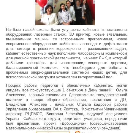
На базе нашей школы были улучшены кабинеты и поставлены
оборудования:
лазерный станок,
3D принтер, новые вязальные,
вышивальные машины со встроенными программами, новое
современное оборудование кабинетов логопеда и дефектолога
для помощи в решении коррекционно - развивающих задач,
кабинет естественных наук пополнили лабораторным комплексом
для учебной практической деятельности, кабинет ЛФК, в который
добавили тренажёры для иппотерапии, сенсорные дорожки,
балансировочный комплекс, что необходимо для работы с
проблемами опорно-двигательной системой наших детей, для
психологической разгрузки установлен интерактивный пол.
Процесс работы педагогов в обновленных кабинетах, могли
увидеть все присутствующие 1 сентября в День знаний: Ольга
Алексеева
, главный специалист Департамента государственной
политики в сфере общего образования, воспитания и ДО,
Владислав
Алексеев
, начальник Отдела кадровой работы
Управления образования ОА г. Якутска, Константин
Чичигинаров
директор РЦПМСС, Виктория
Черенёва
, ведущий специалист
Управы Сайсарского округа, родители, учащиеся, перед ними
был презентован, проект «Доброшкола» (совершенствование
материально-технической базы образовательного учреждения).