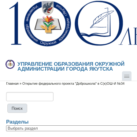
Перейти к основному содержанию
Skip to search
УПРАВЛЕНИЕ ОБРАЗОВАНИЯ ОКРУЖНОЙ
АДМИНИСТРАЦИИ ГОРОДА ЯКУТСКА
Главная
»
Открытие федерального проекта "Доброшкола" в С(к)ОШ-И №34
Вы здесь
Поиск
Форма поиска
Разделы