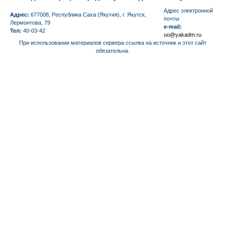
Aдрес электронной
Адрес:
677008, Республика Саха (Якутия), г. Якутск,
почты
Лермонтова, 79
e-mail:
Тел:
40-03-42
uo@yakadm.ru
При использовании материалов сервера ссылка на источник и этот сайт
обязательна.